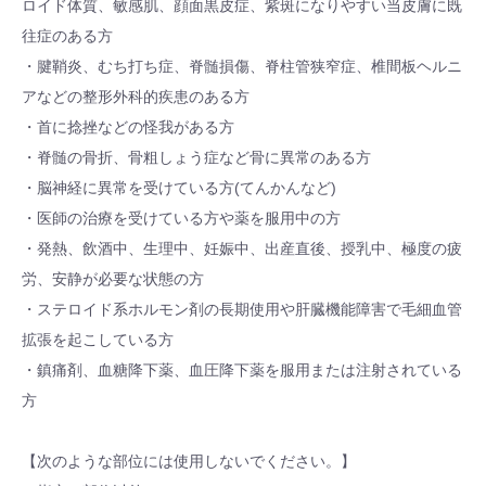
ロイド体質、敏感肌、顔面黒皮症、紫斑になりやすい当皮膚に既
往症のある方
・腱鞘炎、むち打ち症、脊髄損傷、脊柱管狭窄症、椎間板ヘルニ
アなどの整形外科的疾患のある方
・首に捻挫などの怪我がある方
・脊髄の骨折、骨粗しょう症など骨に異常のある方
・脳神経に異常を受けている方(てんかんなど)
・医師の治療を受けている方や薬を服用中の方
・発熱、飲酒中、生理中、妊娠中、出産直後、授乳中、極度の疲
労、安静が必要な状態の方
・ステロイド系ホルモン剤の長期使用や肝臓機能障害で毛細血管
拡張を起こしている方
・鎮痛剤、血糖降下薬、血圧降下薬を服用または注射されている
方
【次のような部位には使用しないでください。】