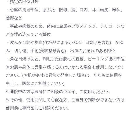
・指定の部位以外
・心臓の周辺部位、まぶた、眼球、唇、口内、耳、頭皮、喉仏、
陰部など
・事故や病気のため、体内に金属やプラスチック、シリコーンな
どを埋め込んでいる部位
・皮ふが可能や炎症(化粧品によるかぶれ、日焼けを含む)、かゆ
み、切り傷、手術(美容整形含む)、出血のおそれのある部位
・角な日焼けあと、剃毛または脱毛の直後、ピーリング後の部位
※お肌や身体に異常を感じる方はいかなる場合も使用しないでく
ださい。(お肌や身体に異常が発生した場合は、ただちに使用を
中止し、医師にご相談ください)
※通院中の方は医師にご相談のウエイ、ご使用ください。
※その他、使用に関して心配な方、ご自身で判断ができない方は
使用前に専門医にご相談ください。