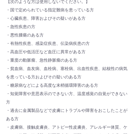
【次のような方は使用しないでください。】
・国で定められている指定難病を患っている方
・心臓疾患、障害およびその疑いがある方
・急性疾患の方
・悪性腫瘍のある方
・有熱性疾患、感染症疾患、伝染病疾患の方
・高血圧や低活圧など血圧に異常がある方
・重度の動脈瘤、急性静脈瘤のある方
・貧血病、血友病、血栓病、塞栓病、出血性疾患、結核性の病気
を患っている方およびその疑いのある方
・糖尿病などによる高度な末梢循環障害のある方
・知覚障害や意思表示のできない方、温度感覚の自覚ができない
方
・過去に金属製品などで皮膚にトラブルや障害をおこしたことが
ある方
・皮膚病、接触皮膚炎、アトピー性皮膚炎、アレルギー体質、ケ