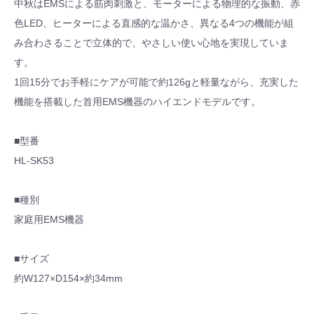
中秋はEMSによる筋肉刺激と、モーターによる物理的な振動、赤
色LED、ヒーターによる直感的な温かさ、異なる4つの機能が組
み合わさることで立体的で、やさしい使い心地を実現していま
す。
1回15分でお手軽にケアが可能で約126gと軽量ながら、充実した
機能を搭載した首用EMS機器のハイエンドモデルです。
■型番
HL-SK53
■種別
家庭用EMS機器
■サイズ
約W127×D154×約34mm