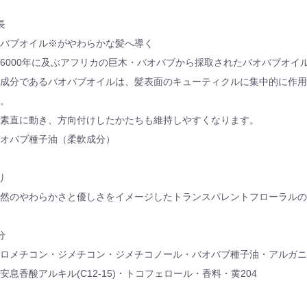
長
バブオイル※がやわらかな髪へ導く
6000年に及ぶアフリカの巨木・バオバブから採取されたバオバブオイ
成分であるバオバブオイルは、髪表面のキューティクルに集中的に作用
。
素直に動き、方向付けしたかたちも維持しやすくなります。
オバブ種子油（柔軟成分）
り
然のやわらかさと優しさをイメージしたトランスパレントフローラルの
分
ロメチコン・ジメチコン・ジメチコノール・バオバブ種子油・アルガニ
安息香酸アルキル(C12-15)・トコフェロール・香料・黄204