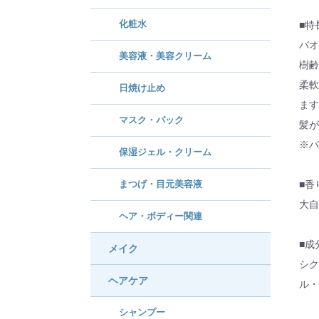
化粧水
■特
バオ
美容液・美容クリーム
樹齢
柔軟
日焼け止め
ます
マスク・パック
髪が
※バ
保湿ジェル・クリーム
まつげ・目元美容液
■香
大自
ヘア・ボディー関連
■成
メイク
シク
ヘアケア
ル・
シャンプー