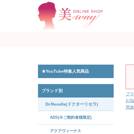
★YouTube特集人気商品
ブランド別
ブラ
お悩
Dr.Recella(ドクターリセラ)
用途
ADS(※ご契約者様限定)
アクアヴィーナス