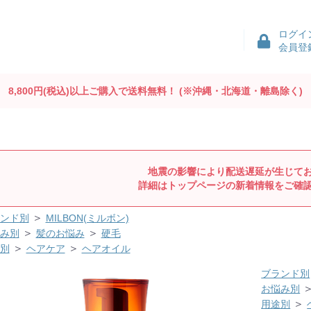
ログイ
会員登
8,800円(税込)以上ご購入で送料無料！
(※沖縄・北海道・離島除く)
地震の影響により配送遅延が生じて
詳細はトップページの新着情報をご確
＞
ンド別
MILBON(ミルボン)
＞
＞
み別
髪のお悩み
硬毛
＞
＞
別
ヘアケア
ヘアオイル
ブランド別
お悩み別
＞
用途別