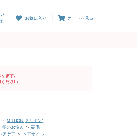
ン/
お気に入り
カートを見る
録
おります。
認ください。
＞
MILBON(ミルボン)
＞
＞
髪のお悩み
硬毛
＞
ヘアケア
ヘアオイル