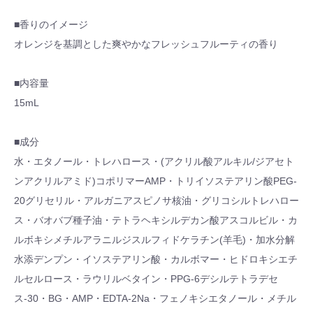
■香りのイメージ
オレンジを基調とした爽やかなフレッシュフルーティの香り
■内容量
15mL
■成分
水・エタノール・トレハロース・(アクリル酸アルキル/ジアセト
ンアクリルアミド)コポリマーAMP・トリイソステアリン酸PEG-
20グリセリル・アルガニアスピノサ核油・グリコシルトレハロー
ス・バオバブ種子油・テトラヘキシルデカン酸アスコルビル・カ
ルボキシメチルアラニルジスルフィドケラチン(羊毛)・加水分解
水添デンプン・イソステアリン酸・カルボマー・ヒドロキシエチ
ルセルロース・ラウリルベタイン・PPG-6デシルテトラデセ
ス-30・BG・AMP・EDTA-2Na・フェノキシエタノール・メチル